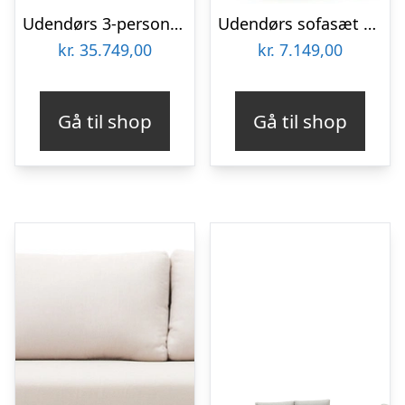
Udendørs 3-personers sofa Kave Home Turqueta i FSC-teak med aftagelige naturfarvede pletafvisende polypropylenbetræk
Udendørs sofasæt Kave Home Frares i FSC-akacietræ med aftagelige hynder – 2-personers sofa, 2 lounge-lænestole & sofabord
kr.
35.749,00
kr.
7.149,00
Gå til shop
Gå til shop