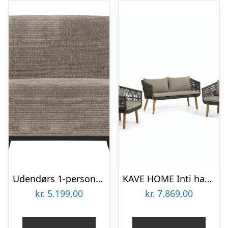
Udendørs 1-personers sofa WOOOD Statement modulsofa, lergrå vævet jacquard ribstof, birketræsben, H77ÃB79ÃD93 cm
KAVE HOME Inti havesæt, m. 2 pers sofa og 2 havestole, m. hynder – grøn reb og natur akacietræ
kr.
5.199,00
kr.
7.869,00