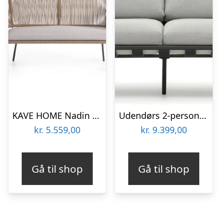
KAVE HOME Nadin 2 pers. sofa, m. stofhynde – beige reb og stål
Udendørs 2-personers sofa Kave Home Joncols grå aluminium moderne nordisk stil
kr.
5.559,00
kr.
9.399,00
Gå til shop
Gå til shop