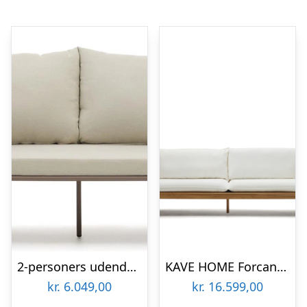
2-personers udendørs sofa Kave Home Bramant moderne nordisk design lilla 176 cm
KAVE HOME Forcanera 3 pers. sofa, m. hvid hynde – brun teaktræ
kr.
6.049,00
kr.
16.599,00