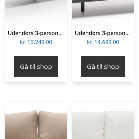
Udendørs 3-personers lounge sofa Kave Home Branzie sort L180ÃD90ÃH77 cm
Udendørs 3-personers sofa Kave Home Comova i sort aluminium vejrbestandig nordisk loungesofa med OEKO-TEXÂ® Crevin stof
kr.
10.249,00
kr.
14.699,00
Gå til shop
Gå til shop