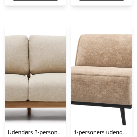
Udendørs 3-personers sofa Kave Home Tirant i FSC-teaktræ H76xB96xL212 cm
1-personers udendørs sofa WOOOD Statement modul lyserød chenille H77ÃB79ÃD93 cm