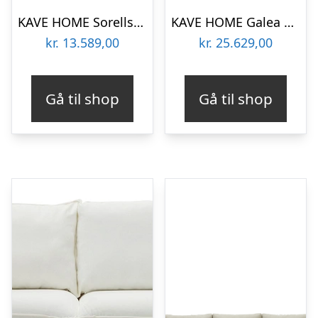
KAVE HOME Sorells udendørs 2 pers. modul sofa – grøn aluminium (201cm)
KAVE HOME Galea udendørs 3 pers. sofa, m. armlæn og hynder – syntetisk rattan og teaktræ (223cm)
kr.
13.589,00
kr.
25.629,00
Gå til shop
Gå til shop