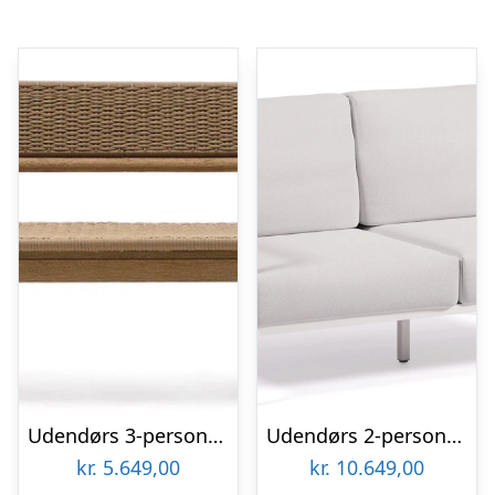
Udendørs 3-personers lounge sofa Kave Home Arinella i FSC-certificeret akacietræ og håndvævet UV-reb
Udendørs 2-personers sofa Kave Home Comova H85ÃL152ÃD85 cm hvid pulverlakeret aluminium UV- & vandafvisende stof
kr.
5.649,00
kr.
10.649,00