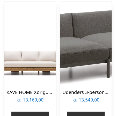
KAVE HOME Xoriguer 3 pers. sofa – kunstrattan og eukalyptustræ
Udendørs 3-personers sofa Kave Home Sorells grafit aluminium modulær loungesofa
kr.
13.169,00
kr.
13.549,00