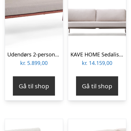
Udendørs 2-personers sofa Kave Home Nadin nordisk moderne lounge sofa lyserød galvaniseret stål håndvævede remme
KAVE HOME Sedalis udendørs 3 pers. sofa, m. hynder – taupe tovsnor og aluminium (210cm)
kr.
5.899,00
kr.
14.159,00
Gå til shop
Gå til shop