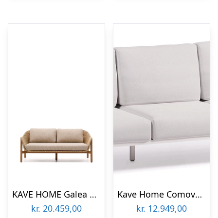
KAVE HOME Galea udendørs 2 pers. sofa, m. armlæn og hynder – syntetisk rattan og teaktræ (170,5cm)
Kave Home Comova udendørs 3-personers sofa hvid aluminium med vand- og UV-resistent Crevin hynder
kr.
20.459,00
kr.
12.949,00