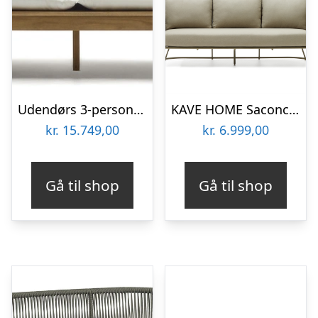
Udendørs 3-personers sofa Kave Home Forcanera i massivt teak med hvid hynde
KAVE HOME Saconca 3 pers. udendørs sofa – grøn reb og stål
kr.
15.749,00
kr.
6.999,00
Gå til shop
Gå til shop