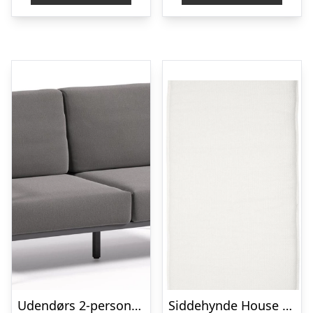
Udendørs 2-personers sofa Kave Home Comova sort aluminium med aftagelige hynder i genanvendt Crevin stof
Siddehynde House Doctor Cuun råhvid 5x48x117 cm til udendørs sofa og stol