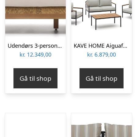
Udendørs 3-personers lounge-sofa Kave Home Xoriguer i massivt eukalyptustræ & aluminium med beige aftagelige hynder
KAVE HOME Aiguafreda loungesæt, m. 2 pers. sofa, 2 stole, 1 sofabord – grå aluminium og akacietræ
kr.
12.349,00
kr.
6.879,00
Gå til shop
Gå til shop