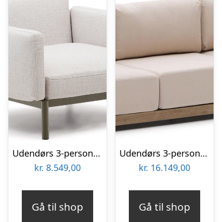
Udendørs 3-personers sofa Kave Home Sorells beige aluminium loungesofa 73x113x115 cm
Udendørs 3-personers sofa Kave Home Ambra i FSC akacietræ beige H77 B85 D249 cm
kr.
8.549,00
kr.
16.149,00
Gå til shop
Gå til shop