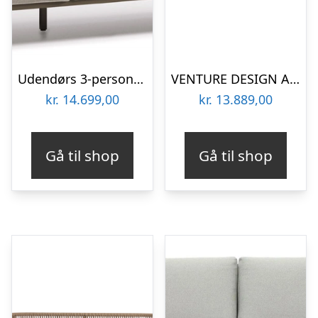
Udendørs 3-personers sofa Kave Home Comova i gråt Crevin-stof med aluminiumsramme H85 x B225 x D85 cm
VENTURE DESIGN Amazon modul sofa havesæt 3+2+1 m. grå hynder – grå rattan og aluminium
kr.
14.699,00
kr.
13.889,00
Gå til shop
Gå til shop