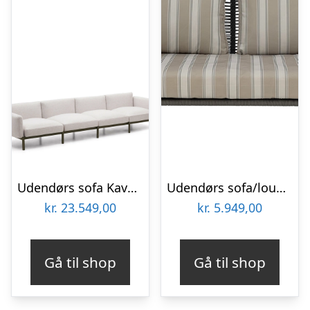
Udendørs sofa Kave Home Sorells Made Studio 4-sæders modulsofa loungesofa 370 cm ekru aluminium
Udendørs sofa/lounge Bloomingville Mundo i grøn metal L175 x B74 x H72 cm
kr.
23.549,00
kr.
5.949,00
Gå til shop
Gå til shop