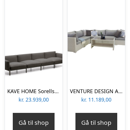
KAVE HOME Sorells udendørs 4 pers. modul sofa – grå aluminium (370cm)
VENTURE DESIGN Amazon modul sofa havesæt 3+2+1 m. grå hynder – hvid rattan og aluminium
kr.
23.939,00
kr.
11.189,00
Gå til shop
Gå til shop