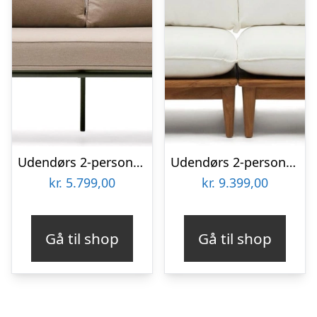
Udendørs 2-personers sofa Kave Home Zivia i ekru Olefina-stof 178 cm galvaniseret stål
Udendørs 2-personers sofa Kave Home Portitxol modulær teak natur
kr.
5.799,00
kr.
9.399,00
Gå til shop
Gå til shop