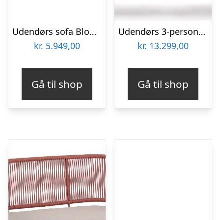
Udendørs sofa Bloomingville Mundo frostbestandig stål/polyester L175xB74xH72 cm sort
Udendørs 3-personers sofa Kave Home Sedalis aluminium loungesofa B210 mørk blå
kr.
5.949,00
kr.
13.299,00
Gå til shop
Gå til shop