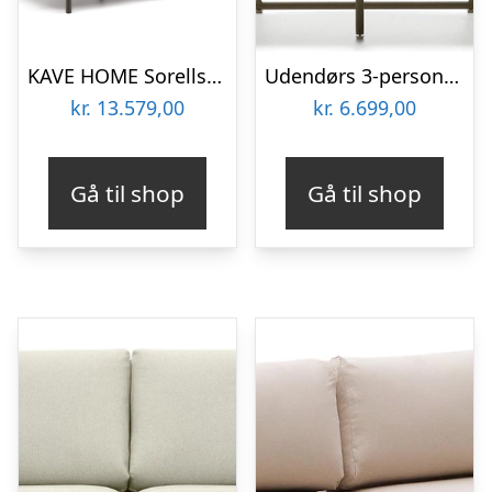
KAVE HOME Sorells udendørs 2 pers. modul sofa – grå aluminium (201cm)
Udendørs 3-personers sofa Kave Home Saconca med håndvævet UV-reb i grøn galvaniseret stål
kr.
13.579,00
kr.
6.699,00
Gå til shop
Gå til shop