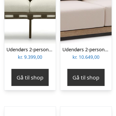
Udendørs 2-personers sofa loungesofa Kave Home Joncols i aluminium, grøn/beige
Udendørs 2-personers sofa Kave Home Ambra rustik i akacietræ med beige polyester hynder H77xB85xD174 cm
kr.
9.399,00
kr.
10.649,00
Gå til shop
Gå til shop