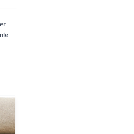
er
mle