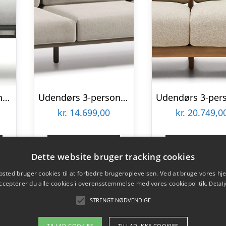
Udendørs 2-personers sofa Kave Home Joncols grå aluminium moderne nordisk stil
Udendørs 3-personers sofa Kave Home Comova i gråt Crevin-stof med aluminiumsramme H85 x B225 x D85 cm
kr.
14.699,00
kr.
20.749,0
Gå til shop
Gå til sho
Dette website bruger tracking cookies
sted bruger cookies til at forbedre brugeroplevelsen. Ved at bruge vores 
ccepterer du alle cookies i overensstemmelse med vores cookiepolitik.
Detalj
STRENGT NØDVENDIGE
TILLAD COOKIES
TILLAD IKKE COOKIES