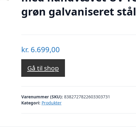
grøn galvaniseret stå
kr.
6.699,00
Gå til shop
Varenummer (SKU):
8382727822603303731
Kategori:
Produkter