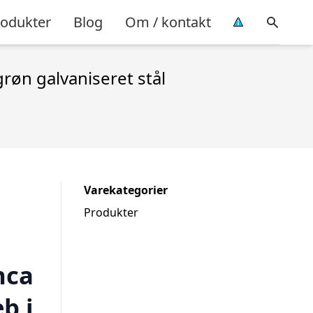
rodukter
Blog
Om / kontakt
øn galvaniseret stål
Varekategorier
Produkter
s
nca
b i