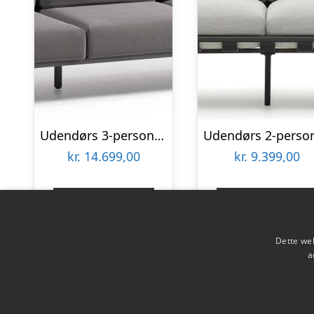
Udendørs 3-personers sofa Kave Home Comova i sort aluminium vejrbestandig nordisk loungesofa med OEKO-TEXÂ® Crevin stof
kr.
14.699,00
kr.
9.399,00
Gå til shop
Gå til shop
Dette web
a