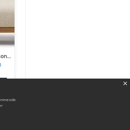
Udendørs 3-personers sofa Kave Home Tirant i FSC-teaktræ H76xB96xL212 cm
0
×
p
hjemmeside
er