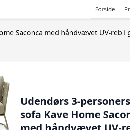
Forside
P
ome Saconca med håndvævet UV-reb i gr
Udendørs 3-personer
sofa Kave Home Saco
med håndvævet UV-re