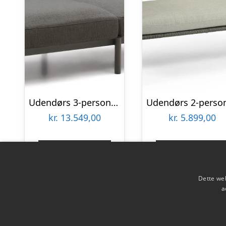
Udendørs 3-personers sofa Kave Home Sorells grafit aluminium modulær loungesofa
kr.
13.549,00
kr.
5.899,00
Gå til shop
Gå til shop
Dette web
a