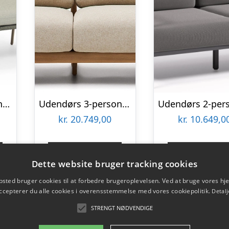
Udendørs 2-personers sofa Kave Home Nadin – stål & håndflettet reb, grøn, L135 x B65 x H80 cm
Udendørs 3-personers sofa Kave Home Tirant i FSC-teaktræ H76xB96xL212 cm
kr.
20.749,00
kr.
10.649,0
Gå til shop
Gå til sho
Dette website bruger tracking cookies
sted bruger cookies til at forbedre brugeroplevelsen. Ved at bruge vores 
ccepterer du alle cookies i overensstemmelse med vores cookiepolitik.
Detalj
STRENGT NØDVENDIGE