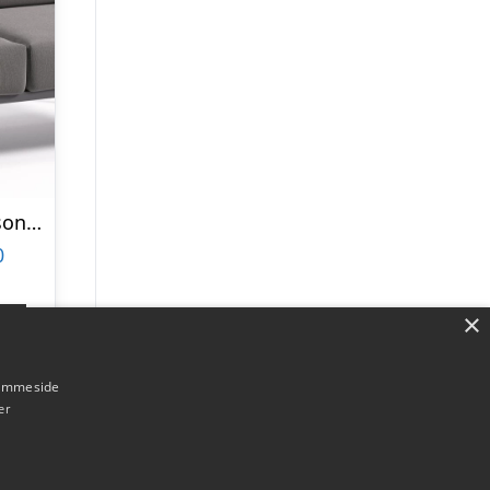
Udendørs 2-personers sofa Kave Home Comova sort aluminium med aftagelige hynder i genanvendt Crevin stof
0
×
p
hjemmeside
er