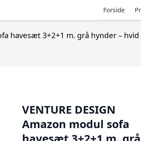
Forside
P
 havesæt 3+2+1 m. grå hynder – hvid 
VENTURE DESIGN
Amazon modul sofa
havesæt 3+2+1 m. grå