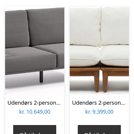
Udendørs 2-personers sofa Kave Home Comova sort aluminium med aftagelige hynder i genanvendt Crevin stof
Udendørs 2-personers sofa Kave Home Portitxol modulær teak natur
kr.
10.649,00
kr.
9.399,00