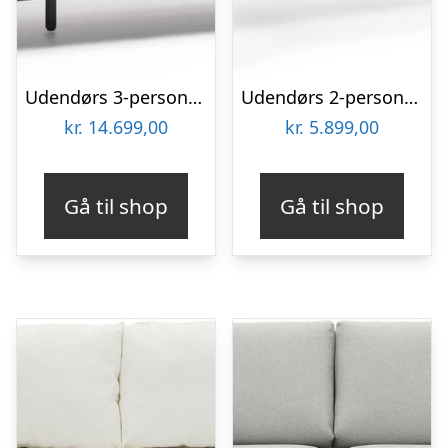
Udendørs 3-personers sofa Kave Home Comova i sort aluminium vejrbestandig nordisk loungesofa med OEKO-TEXÂ® Crevin stof
Udendørs 2-personers sofa Kave Home Nadin nordisk moderne lounge sofa lyserød galvaniseret stål håndvævede remme
kr.
14.699,00
kr.
5.899,00
Gå til shop
Gå til shop