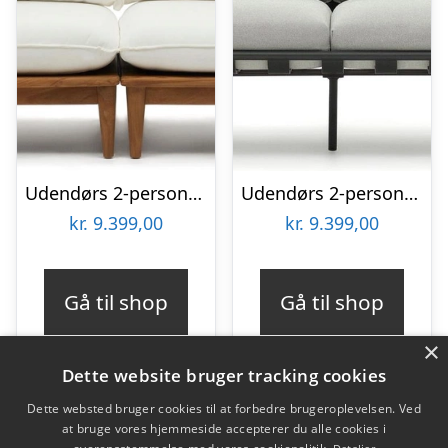
Udendørs 2-personers sofa Kave Home Portitxol modulær teak natur
Udendørs 2-personers sofa Kave Home Joncols grå aluminium moderne nordisk stil
kr.
9.399,00
kr.
9.399,00
Gå til shop
Gå til shop
×
Dette website bruger tracking cookies
Dette websted bruger cookies til at forbedre brugeroplevelsen. Ved
at bruge vores hjemmeside accepterer du alle cookies i
Varekategorier