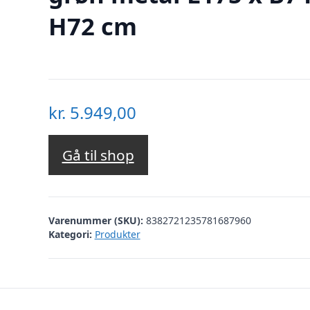
H72 cm
kr.
5.949,00
Gå til shop
Varenummer (SKU):
8382721235781687960
Kategori:
Produkter