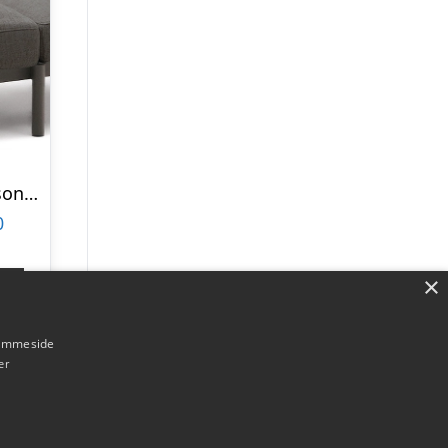
Udendørs 3-personers sofa Kave Home Sorells grafit aluminium modulær loungesofa
0
×
p
hjemmeside
er