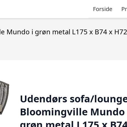
Forside
P
le Mundo i grøn metal L175 x B74 x H7
Udendørs sofa/loung
Bloomingville Mundo 
grøn metal L175 x B74