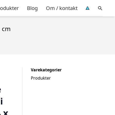
rodukter
Blog
Om / kontakt
2 cm
Varekategorier
Produkter
e
i
 x