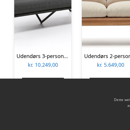
Udendørs 3-personers lounge sofa Kave Home Branzie sort L180ÃD90ÃH77 cm
kr.
10.249,00
kr.
5.649,00
Gå til shop
Gå til shop
Dette web
a