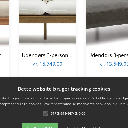
Udendørs 2-personers lounge sofa Kave Home Sacaleta FSC-eukalyptustræ 142×82 cm vintage rustik
Udendørs 3-personers sofa Kave Home Forcanera i massivt teak med hvid hynde
kr.
15.749,00
kr.
13.549,0
Gå til shop
Gå til sho
Dette website bruger tracking cookies
sted bruger cookies til at forbedre brugeroplevelsen. Ved at bruge vores 
ccepterer du alle cookies i overensstemmelse med vores cookiepolitik.
Detalj
STRENGT NØDVENDIGE
TILLAD COOKIES
TILLAD IKKE COOKIES