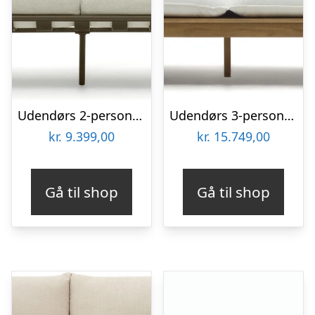
Udendørs 2-personers sofa loungesofa Kave Home Joncols i aluminium, grøn/beige
Udendørs 3-personers sofa Kave Home Forcanera i massivt teak med hvid hynde
kr.
9.399,00
kr.
15.749,00
Gå til shop
Gå til shop