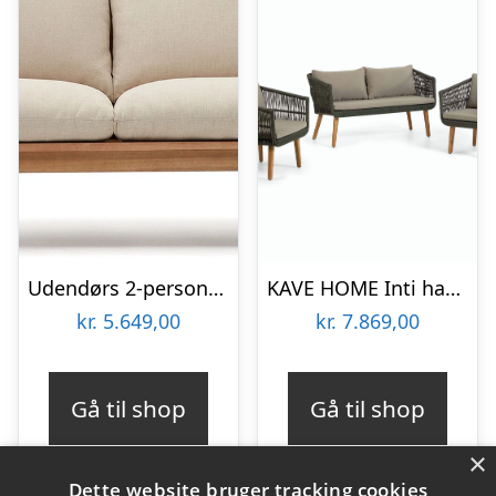
Udendørs 2-personers lounge sofa Kave Home Sacaleta FSC-eukalyptustræ 142×82 cm vintage rustik
KAVE HOME Inti havesæt, m. 2 pers sofa og 2 havestole, m. hynder – grøn reb og natur akacietræ
kr.
5.649,00
kr.
7.869,00
Gå til shop
Gå til shop
×
Dette website bruger tracking cookies