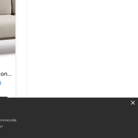
Udendørs 3-personers sofa Kave Home Comova i gråt Crevin-stof med aluminiumsramme H85 x B225 x D85 cm
0
×
p
hjemmeside
er