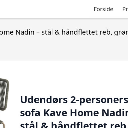
Forside
P
me Nadin – stål & håndflettet reb, grø
Udendørs 2-personer
sofa Kave Home Nadin
stål & håndflettet reb