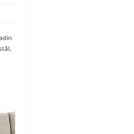
adin
tål,