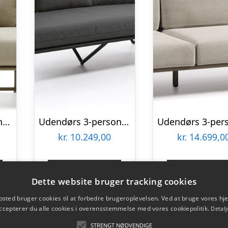
Udendørs 3-personers sofa Kave Home Saconca med håndvævet UV-reb i grøn galvaniseret stål
Udendørs 3-personers lounge sofa Kave Home Branzie sort L180ÃD90ÃH77 cm
kr.
10.249,00
kr.
14.699,0
Gå til shop
Gå til sho
Dette website bruger tracking cookies
sted bruger cookies til at forbedre brugeroplevelsen. Ved at bruge vores 
ccepterer du alle cookies i overensstemmelse med vores cookiepolitik.
Detalj
STRENGT NØDVENDIGE