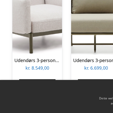
Udendørs 3-personers sofa Kave Home Sorells beige aluminium loungesofa 73x113x115 cm
kr.
8.549,00
kr.
6.699,00
Gå til shop
Gå til shop
Dette web
a