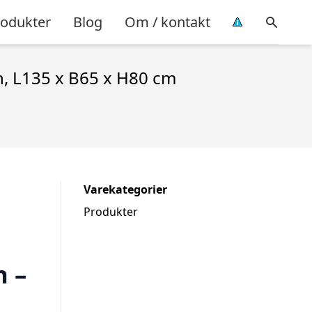
rodukter
Blog
Om / kontakt
n, L135 x B65 x H80 cm
Varekategorier
Produkter
s
 –
,