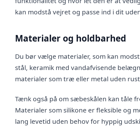
funktionalitet og hvor let den er at vedl
kan modstå vejret og passe ind i dit ud
Materialer og holdbarhed
Du bør vælge materialer, som kan modstå
stål, keramik med vandafvisende belægni
materialer som træ eller metal uden rust
Tænk også på om sæbeskålen kan tåle fros
Materialer som silikone er fleksible og 
lang levetid uden behov for hyppig udski