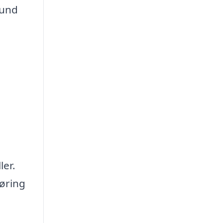
bund
ler.
øring