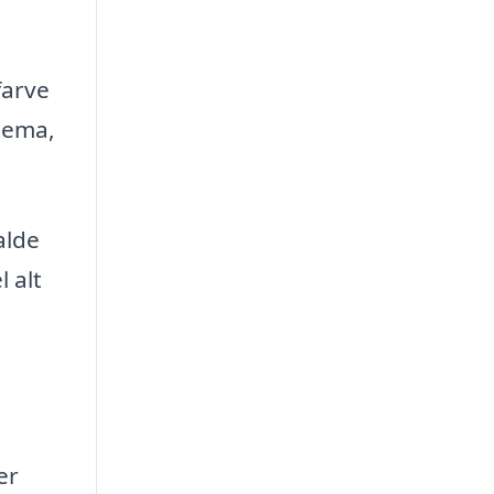
farve
 tema,
alde
 alt
er