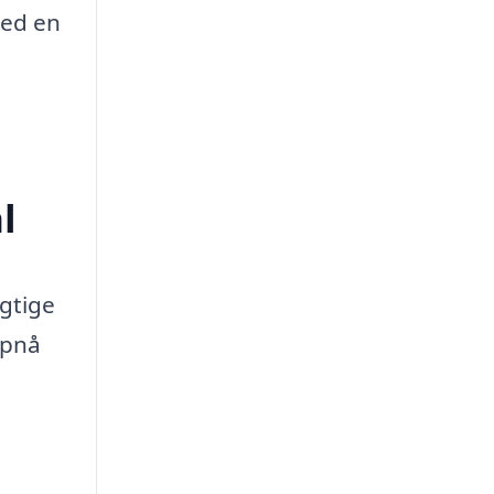
med en
e
l
gtige
opnå