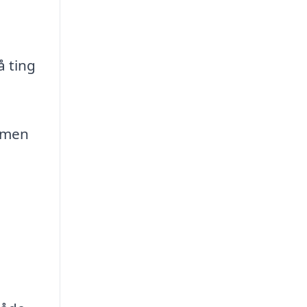
å ting
men
,