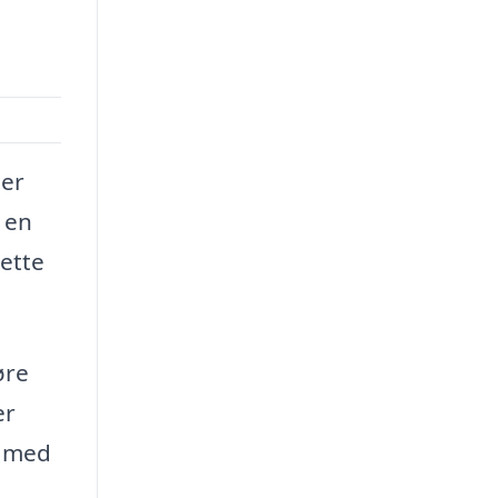
der
 en
rette
øre
er
s med