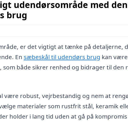
ligt udendørsområde med den
rs brug
råde, er det vigtigt at tænke på detaljerne, 
ende. En
sæbeskål til udendørs brug
kan være
g, som både sikrer renhed og bidrager til den 
al være robust, vejrbestandig og nem at reng
vælge materialer som rustfrit stål, keramik ell
, der holder i lang tid uden at gå på kompromi