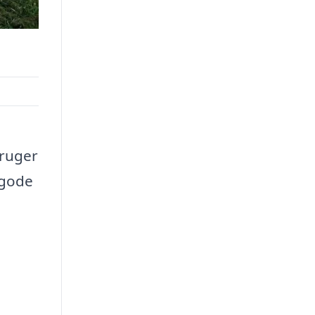
bruger
 gode