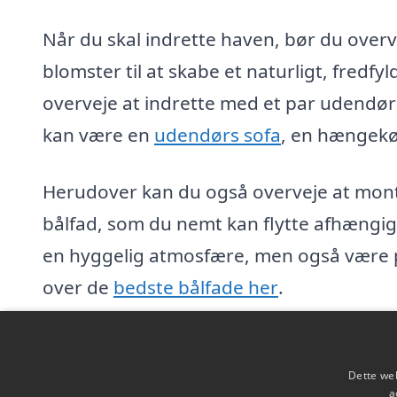
Når du skal indrette haven, bør du over
blomster til at skabe et naturligt, fredf
overveje at indrette med et par udendørs 
kan være en
udendørs sofa
, en hængekø
Herudover kan du også overveje at monte
bålfad, som du nemt kan flytte afhængigt
en hyggelig atmosfære, men også være pr
over de
bedste bålfade her
.
Sidst, men bestemt ikke mindst, så er be
en hyggelig udendørs oase. Du kan tilføj
Dette web
a