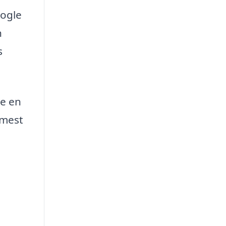
nogle
n
s
se en
 mest