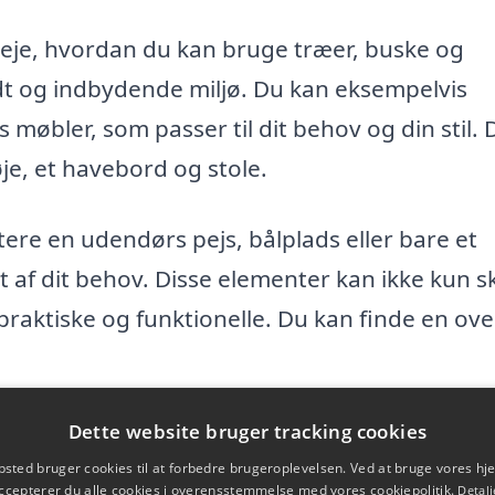
veje, hvordan du kan bruge træer, buske og
yldt og indbydende miljø. Du kan eksempelvis
møbler, som passer til dit behov og din stil. 
je, et havebord og stole.
re en udendørs pejs, bålplads eller bare et
 af dit behov. Disse elementer kan ikke kun 
aktiske og funktionelle. Du kan finde en ove
lysning også et vigtigt element, når du skal s
Dette website bruger tracking cookies
e udendørs lyskæder eller lanterner til at ska
sted bruger cookies til at forbedre brugeroplevelsen. Ved at bruge vores 
ccepterer du alle cookies i overensstemmelse med vores cookiepolitik.
Detalj